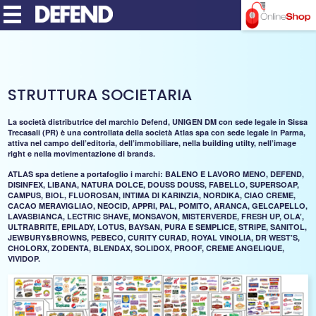
MENU
STRUTTURA SOCIETARIA
La società distributrice del marchio Defend, UNIGEN DM con sede legale in Sissa
Trecasali (PR) è una controllata della società Atlas spa con sede legale in Parma,
attiva nel campo dell’editoria, dell’immobiliare, nella building utilty, nell’image
right e nella movimentazione di brands.
ATLAS spa detiene a portafoglio i marchi: BALENO E LAVORO MENO, DEFEND,
DISINFEX, LIBANA, NATURA DOLCE, DOUSS DOUSS, FABELLO, SUPERSOAP,
CAMPUS, BIOL, FLUOROSAN, INTIMA DI KARINZIA, NORDIKA, CIAO CREME,
CACAO MERAVIGLIAO, NEOCID, APPRI, PAL, POMITO, ARANCA, GELCAPELLO,
LAVASBIANCA, LECTRIC SHAVE, MONSAVON, MISTERVERDE, FRESH UP, OLA’,
ULTRABRITE, EPILADY, LOTUS, BAYSAN, PURA E SEMPLICE, STRIPE, SANITOL,
JEWBURY&BROWNS, PEBECO, CURITY CURAD, ROYAL VINOLIA, DR WEST’S,
CHOLORX, ZODENTA, BLENDAX, SOLIDOX, PROOF, CREME ANGELIQUE,
VIVIDOP.