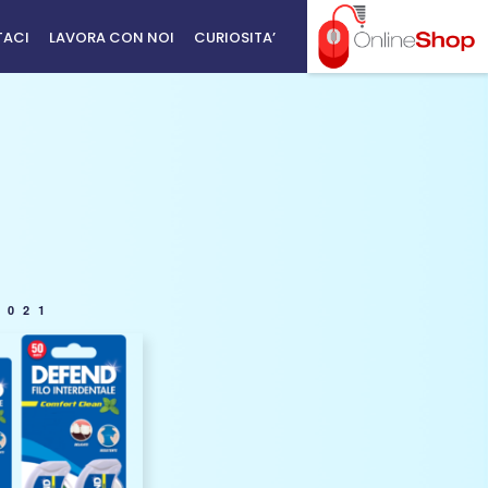
TACI
LAVORA CON NOI
CURIOSITA’
2021