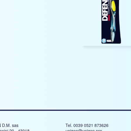
 D.M. sas
Tel. 0039 0521 873626
anini 20 - 43018
unigen@unigen.pro