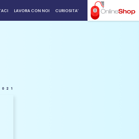
TACI
LAVORA CON NOI
CURIOSITA’
2021